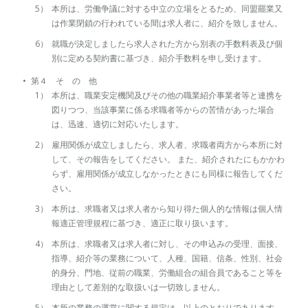
本所は、労働争議に対する中立の立場をとるため、同盟罷業又
は作業閉鎖の行われている間は求人者に、紹介を致しません。
就職が決定しましたら求人された方から別表の手数料表及び個
別に定める契約書に基づき、紹介手数料を申し受けます。
第４ そ の 他
本所は、職業安定機関及びその他の職業紹介事業者等と連携を
図りつつ、当該事業に係る求職者等からの苦情があった場合
は、迅速、適切に対応いたします。
雇用関係が成立しましたら、求人者、求職者両方から本所に対
して、その報告をしてください。 また、紹介されたにもかかわ
らず、雇用関係が成立しなかったときにも同様に報告してくだ
さい。
本所は、求職者又は求人者から知り得た個人的な情報は個人情
報適正管理規程に基づき、適正に取り扱います。
本所は、求職者又は求人者に対し、その申込みの受理、面接、
指導、紹介等の業務について、人種、国籍、信条、性別、社会
的身分、門地、従前の職業、労働組合の組合員であること等を
理由として差別的な取扱いは一切致しません。
本所の業務の運営に関する規定は、以上のとおりであります