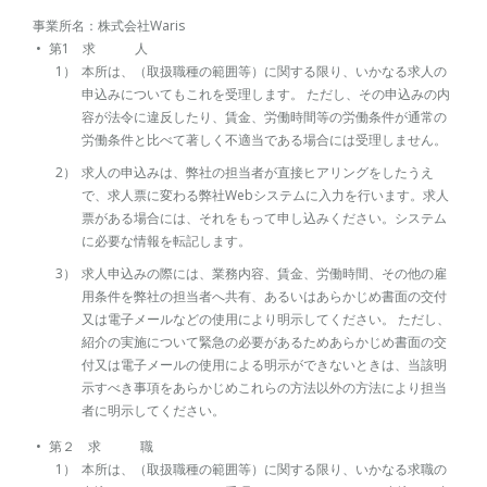
事業所名：株式会社Waris
第1 求 人
本所は、（取扱職種の範囲等）に関する限り、いかなる求人の
申込みについてもこれを受理します。 ただし、その申込みの内
容が法令に違反したり、賃金、労働時間等の労働条件が通常の
労働条件と比べて著しく不適当である場合には受理しません。
求人の申込みは、弊社の担当者が直接ヒアリングをしたうえ
で、求人票に変わる弊社Webシステムに入力を行います。求人
票がある場合には、それをもって申し込みください。システム
に必要な情報を転記します。
求人申込みの際には、業務内容、賃金、労働時間、その他の雇
用条件を弊社の担当者へ共有、あるいはあらかじめ書面の交付
又は電子メールなどの使用により明示してください。 ただし、
紹介の実施について緊急の必要があるためあらかじめ書面の交
付又は電子メールの使用による明示ができないときは、当該明
示すべき事項をあらかじめこれらの方法以外の方法により担当
者に明示してください。
第２ 求 職
本所は、（取扱職種の範囲等）に関する限り、いかなる求職の