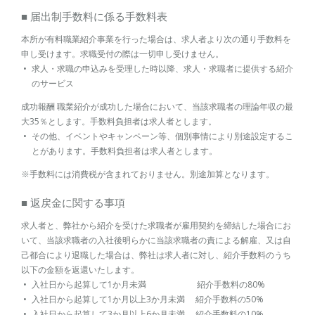
■ 届出制手数料に係る手数料表
本所が有料職業紹介事業を行った場合は、求人者より次の通り手数料を
申し受けます。求職受付の際は一切申し受けません。
求人・求職の申込みを受理した時以降、求人・求職者に提供する紹介
のサービス
成功報酬 職業紹介が成功した場合において、当該求職者の理論年収の最
大35％とします。手数料負担者は求人者とします。
その他、イベントやキャンペーン等、個別事情により別途設定するこ
とがあります。手数料負担者は求人者とします。
※手数料には消費税が含まれておりません。別途加算となります。
■ 返戻金に関する事項
求人者と、弊社から紹介を受けた求職者が雇用契約を締結した場合にお
いて、当該求職者の入社後明らかに当該求職者の責による解雇、又は自
己都合により退職した場合は、弊社は求人者に対し、紹介手数料のうち
以下の金額を返還いたします。
入社日から起算して1か月未満 紹介手数料の80%
入社日から起算して1か月以上3か月未満 紹介手数料の50%
入社日から起算して3か月以上6か月未満 紹介手数料の10%