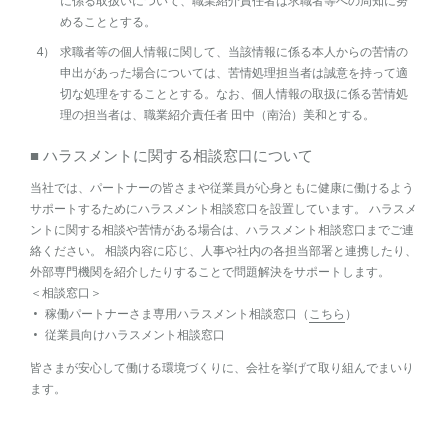
に係る取扱いについて、職業紹介責任者は求職者等への周知に努
めることとする。
求職者等の個人情報に関して、当該情報に係る本人からの苦情の
申出があった場合については、苦情処理担当者は誠意を持って適
切な処理をすることとする。なお、個人情報の取扱に係る苦情処
理の担当者は、職業紹介責任者 田中（南治）美和とする。
■ ハラスメントに関する相談窓口について
当社では、パートナーの皆さまや従業員が心身ともに健康に働けるよう
サポートするためにハラスメント相談窓口を設置しています。 ハラスメ
ントに関する相談や苦情がある場合は、ハラスメント相談窓口までご連
絡ください。 相談内容に応じ、人事や社内の各担当部署と連携したり、
外部専門機関を紹介したりすることで問題解決をサポートします。
＜相談窓口＞
稼働パートナーさま専用ハラスメント相談窓口（
こちら
）
従業員向けハラスメント相談窓口
皆さまが安心して働ける環境づくりに、会社を挙げて取り組んでまいり
ます。