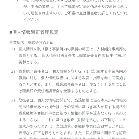
が、本所の業務は、すべて職業安定法関係法令及び通達に基づ
いて運営されますので、ご不審の点は担当者に詳しくおたずね
ください。
■個人情報適正管理規定
事業所名：株式会社Waris
個人情報を取り扱う事業所内の職員の範囲は、人材紹介事業部の
職員とする。 個人情報取扱責任者は職業紹介責任者 田中（南治）
美和とする。
職業紹介責任者は、個人情報を取り扱う１に記載する事業所内の
職員に対し、個人情報取扱いに関する教育・指導を年１回実施す
ることとする。また、職業紹介責任者は、少なくとも５年に１回
は職業紹介責任者講習会を受講するものとする。
取扱者は、個人の情報に関して、当該情報に係る本人から情報の
開示請求があった場合は、その請求に基づき本人が有する資格や
職業経験等客観的事実に基づく情報の開示を遅滞なく行うものと
する。さらに、これに基づき改正（削除を含む。以下同じ。）の
請求があったときは、当該請求が客観的事実に合致するときは、
遅滞なく訂正を行うものとする。また、個人情報の開示又は訂正