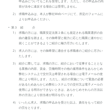
申込みについてもこれを受理します。 ただし、その申込みの内
容が法令に違反する場合には受理しません。
求職申込みは、本人が弊社Webページにて、所定のフォームに
よりお申込みください。
第３ 紹 介
求職の方には、職業安定法第２条にも規定される職業選択の自
由の趣旨を踏まえ、その御希望と能力に応じた職業に速やかに
就くことができるようご紹介に極力尽力いたします。
求人の方には、その御希望に適合する求職者のご紹介に尽力い
たします。
紹介に際しては、求職の方に、紹介において従事することとな
る業務の内容、賃金、労働時間その他の雇用条件をあらかじめ
弊社システム上で交付又は希望される場合には電子メールの使
用により明示します。 ただし、紹介の実施について緊急の必要
があるためあらかじめ弊社システムでの交付又は電子メールの
使用による明示ができないときは、あらかじめそれらの方法以
外の方法により担当者が明示を行います。
いったん求人、求職の申込みを受けた以上、責任をもって紹介
の労をとります。