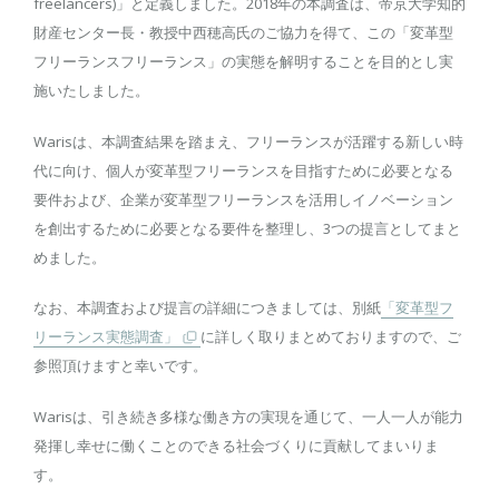
freelancers)」と定義しました。2018年の本調査は、帝京大学知的
財産センター長・教授中西穂高氏のご協力を得て、この「変革型
フリーランスフリーランス」の実態を解明することを目的とし実
施いたしました。
Warisは、本調査結果を踏まえ、フリーランスが活躍する新しい時
代に向け、個人が変革型フリーランスを目指すために必要となる
要件および、企業が変革型フリーランスを活用しイノベーション
を創出するために必要となる要件を整理し、3つの提言としてまと
めました。
なお、本調査および提言の詳細につきましては、別紙
「変革型フ
リーランス実態調査」
に詳しく取りまとめておりますので、ご
参照頂けますと幸いです。
Warisは、引き続き多様な働き方の実現を通じて、一人一人が能力
発揮し幸せに働くことのできる社会づくりに貢献してまいりま
す。