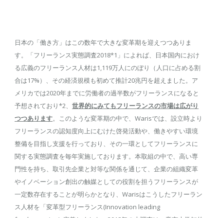
日本の「働き方」はこの数年で大きな変革期を迎えつつありま
す。「フリーランス実態調査2018*1」によれば、日本国内におけ
る広義のフリーランス人材は1,119万人にのぼり（人口に占める割
合は17%）、その経済規模も初めて推計20兆円を超えました。ア
メリカでは2020年までに労働者の過半数がフリーランスになると
予想されており*2、
世界的にみてもフリーランスの市場は広がり
つつあります
。このような変革期の中で、Warisでは、設立時より
フリーランスの認知度向上にむけた啓発活動や、働きやすい環境
整備を目指し支援を行っており、その一環としてフリーランスに
関する実態調査を毎年実施しております。本取組の中で、高い専
門性を持ち、取引先企業と対等な関係を通じて、企業の組織変革
やイノベーション創出の触媒としての役割を担うフリーランスが
一定数存在することが明らかとなり、Warisはこうしたフリーラン
ス人材を「変革型フリーランス(Innovation leading