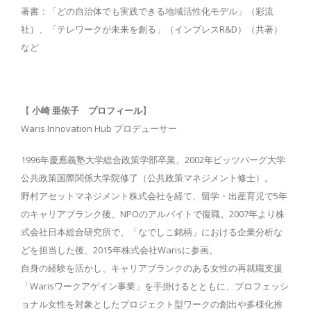
著書：「どの自治体でも実践できる地域活性化モデル」（彩流
社）、「テレワークが未来を創る」（インプレスR&D）（共著）
など
【
小崎 亜依子 プロフィール
】
Waris Innovation Hub プロデューサー
1996年慶應義塾大学総合政策学部卒業、2002年ピッツバーグ大学
公共政策国際関係大学院修了（公共政策マネジメント修士）。
野村アセットマネジメント株式会社を経て、留学・出産育児で5年
のキャリアブランク後、NPOのアルバイトで復職。2007年より株
式会社日本総合研究所で、「なでしこ銘柄」における企業分析な
どを担当した後、2015年株式会社Warisに参画。
自身の経験を活かし、キャリアブランクのある女性の再就職支援
「Warisワークアゲイン事業」を手掛けるとともに、プロフェッシ
ョナル女性を対象としたプロジェクト型ワークの創出や多様化推