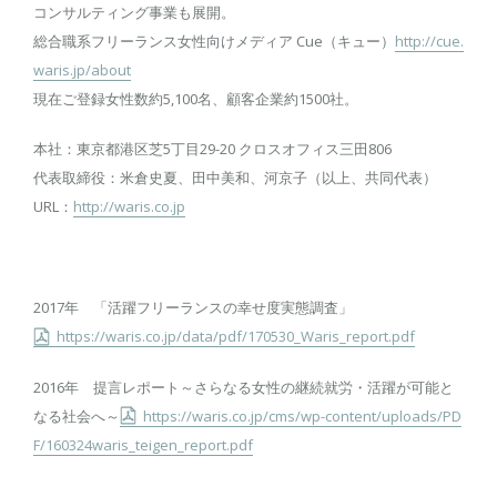
コンサルティング事業も展開。
総合職系フリーランス女性向けメディア Cue（キュー）
http://cue.
waris.jp/about
現在ご登録女性数約5,100名、顧客企業約1500社。
本社：東京都港区芝5丁目29-20 クロスオフィス三田806
代表取締役：米倉史夏、田中美和、河京子（以上、共同代表）
URL：
http://waris.co.jp
2017年 「活躍フリーランスの幸せ度実態調査」
https://waris.co.jp/data/pdf/170530_Waris_report.pdf
2016年 提言レポート～さらなる女性の継続就労・活躍が可能と
なる社会へ～
https://waris.co.jp/cms/wp-content/uploads/PD
F/160324waris_teigen_report.pdf