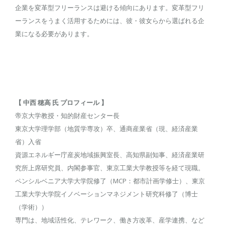
企業を変革型フリーランスは避ける傾向にあります。変革型フリ
ーランスをうまく活用するためには、彼・彼女らから選ばれる企
業になる必要があります。
【 中西 穂高 氏 プロフィール 】
帝京大学教授・知的財産センター長
東京大学理学部（地質学専攻）卒、通商産業省（現、経済産業
省）入省
資源エネルギー庁産炭地域振興室長、高知県副知事、経済産業研
究所上席研究員、内閣参事官、東京工業大学教授等を経て現職。
ペンシルベニア大学大学院修了（MCP：都市計画学修士）、東京
工業大学大学院イノベーションマネジメント研究科修了（博士
（学術））
専門は、地域活性化、テレワーク、働き方改革、産学連携、など