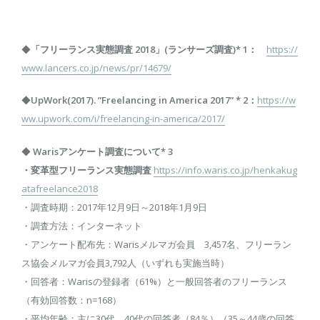
◆
「フリーランス実態調査 2018」(ランサーズ調査)* 1：
https://
www.lancers.co.jp/news/pr/14679/
◆
UpWork(2017). ”Freelancing in America 2017”
* 2
：
https://w
ww.upwork.com/i/freelancing-in-america/2017/
◆
Warisアンケート調査について* 3
・変革型フリーランス実態調査
https://info.waris.co.jp/henkakug
atafreelance2018
・調査時期：2017年12月9日～2018年1月9日
・調査方法：インターネット
・アンケート配布先：Warisメルマガ会員 3,457名、フリーラン
ス協会メルマガ会員3,792人（いずれも実施当時）
・回答者：Warisの登録者（61%）と一般回答者のフリーランス
（有効回答数：n=168）
・平均年齢：主に30代、40代の回答者（84％）（35～44歳の回答