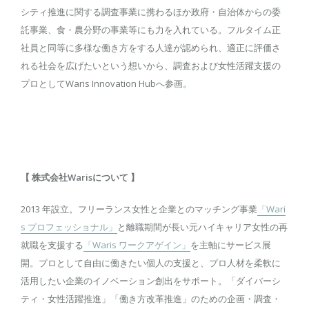
シティ推進に関する調査事業に携わるほか政府・自治体からの委
託事業、食・農分野の事業等にも力を入れている。フルタイム正
社員と同等に多様な働き方をする人達が認められ、適正に評価さ
れる社会を広げたいという想いから、調査および女性活躍支援の
プロとしてWaris Innovation Hubへ参画。
【 株式会社Warisについて 】
2013 年設立。フリーランス女性と企業とのマッチング事業
「Wari
s プロフェッショナル」
と離職期間が長い元ハイキャリア女性の再
就職を支援する
「Waris ワークアゲイン」
を主軸にサービス展
開。プロとして自由に働きたい個人の支援と、プロ人材を柔軟に
活用したい企業のイノベーション創出をサポート。「ダイバーシ
ティ・女性活躍推進」「働き方改革推進」のための企画・調査・