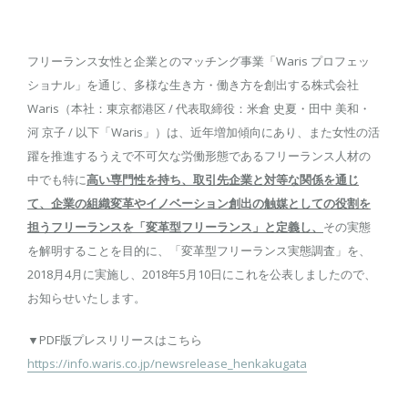
フリーランス女性と企業とのマッチング事業「Waris プロフェッ
ショナル」を通じ、多様な生き方・働き方を創出する株式会社
Waris（本社：東京都港区 / 代表取締役：米倉 史夏・田中 美和・
河 京子 / 以下「Waris」）は、近年増加傾向にあり、また女性の活
躍を推進するうえで不可欠な労働形態であるフリーランス人材の
中でも特に
高い専門性を持ち、取引先企業と対等な関係を通じ
て、企業の組織変革やイノベーション創出の触媒としての役割を
担うフリーランスを「変革型フリーランス」と定義し、
その実態
を解明することを目的に、「変革型フリーランス実態調査」を、
2018月4月に実施し、2018年5月10日にこれを公表しましたので、
お知らせいたします。
▼PDF版プレスリリースはこちら
https://info.waris.co.jp/newsrelease_henkakugata