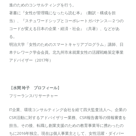
進のためのコンサルティングを行う。
著書に『女性が管理職になったら読む本』（翻訳・構成を担
当）、『スチュワードシップとコーポレートガバナンス―２つの
コードが変える日本の企業・経済・社会』（共著）、などがあ
る。
明治大学「女性のためのスマートキャリアプログラム」講師、日
本テレワーク学会会員。北九州市未就業女性の活躍戦略策定事業
アドバイザー（2017年）
【
水間 玲子 プロフィール
】
フリーランス/リサーチャー
IT企業、環境コンサルティング会社を経て四大監査法人へ。企業の
CSR活動に対するアドバイザリー業務、CSR報告書等の情報審査を
担当。その後、転職し創業支援のための教育事業等に携わったの
ちに2016年独立。現在は個人事業主として、女性活躍・ダイバー