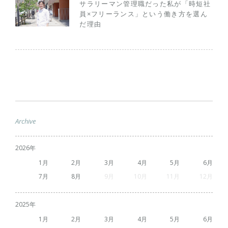
サラリーマン管理職だった私が「時短社
員×フリーランス」という働き方を選ん
だ理由
Archive
2026
1
2
3
4
5
6
7
8
9
10
11
12
2025
1
2
3
4
5
6