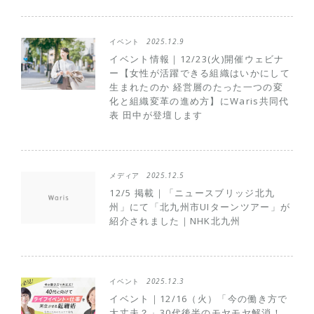
イベント
2025.12.9
イベント情報｜12/23(火)開催ウェビナ
ー【女性が活躍できる組織はいかにして
生まれたのか 経営層のたった一つの変
化と組織変革の進め方】にWaris共同代
表 田中が登壇します
メディア
2025.12.5
12/5 掲載｜「ニュースブリッジ北九
州」にて「北九州市UIターンツアー」が
紹介されました｜NHK北九州
イベント
2025.12.3
イベント｜12/16（火）「今の働き方で
大丈夫？」30代後半のモヤモヤ解消！