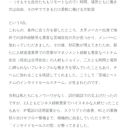
・（そもそも自分たちもリモートなので）時間、場所ともに働き
方は自由、その中でできるだけ柔軟に働ける方歓迎
という3点。
これらの、条件に合う方を探したところ、大手メーカー出身で海
外での渉外経験等も豊富な茨城在住の方が見つかり、メンバーに
加わっていただきました。その後、対応数が増えてきたため、新
たに人材派遣業界での営業やマネジメント経験も豊富なベトナム
在住（現在は台湾在住）の人材もジョイン。二人とも時間と場所
に縛られないフレキシブルな働き方を望んでいたこともあり、チ
ームに加わることを快諾してくれました。こうして「茨城とベト
ナムのインサイドセールスチーム」が生まれたのです。
当初は私たちにもノウハウがなく、試行錯誤での立上げだったの
ですが、2人ともビジネス経験豊富でハイスキルな人材だったこと
もあり、IP電話の活用提案から、スクリプトの改善、RCとの業務
切り分けやフロー整備まで、積極的に自走していただく中で、
「インサイドセールスの型」が整ってきました。