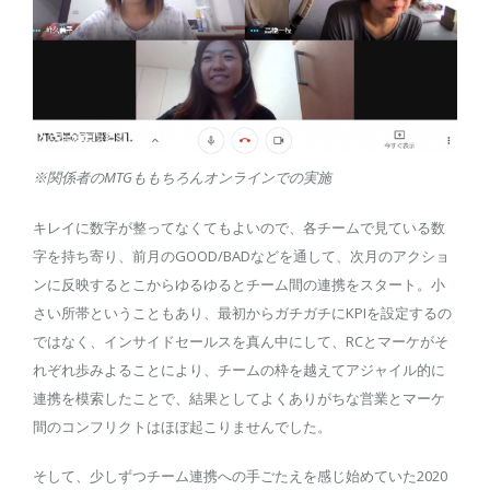
※関係者のMTGももちろんオンラインでの実施
キレイに数字が整ってなくてもよいので、各チームで見ている数
字を持ち寄り、前月のGOOD/BADなどを通して、次月のアクショ
ンに反映するとこからゆるゆるとチーム間の連携をスタート。小
さい所帯ということもあり、最初からガチガチにKPIを設定するの
ではなく、インサイドセールスを真ん中にして、RCとマーケがそ
れぞれ歩みよることにより、チームの枠を越えてアジャイル的に
連携を模索したことで、結果としてよくありがちな営業とマーケ
間のコンフリクトはほぼ起こりませんでした。
そして、少しずつチーム連携への手ごたえを感じ始めていた2020