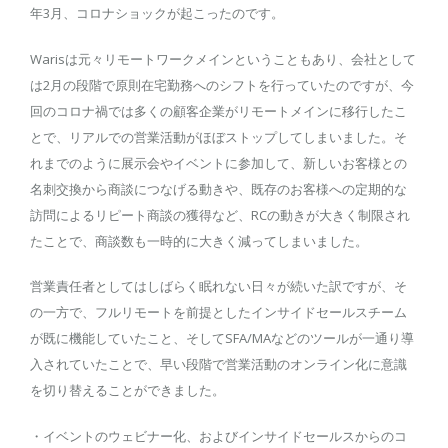
年3月、コロナショックが起こったのです。
Warisは元々リモートワークメインということもあり、会社として
は2月の段階で原則在宅勤務へのシフトを行っていたのですが、今
回のコロナ禍では多くの顧客企業がリモートメインに移行したこ
とで、リアルでの営業活動がほぼストップしてしまいました。そ
れまでのように展示会やイベントに参加して、新しいお客様との
名刺交換から商談につなげる動きや、既存のお客様への定期的な
訪問によるリピート商談の獲得など、RCの動きが大きく制限され
たことで、商談数も一時的に大きく減ってしまいました。
営業責任者としてはしばらく眠れない日々が続いた訳ですが、そ
の一方で、フルリモートを前提としたインサイドセールスチーム
が既に機能していたこと、そしてSFA/MAなどのツールが一通り導
入されていたことで、早い段階で営業活動のオンライン化に意識
を切り替えることができました。
・イベントのウェビナー化、およびインサイドセールスからのコ