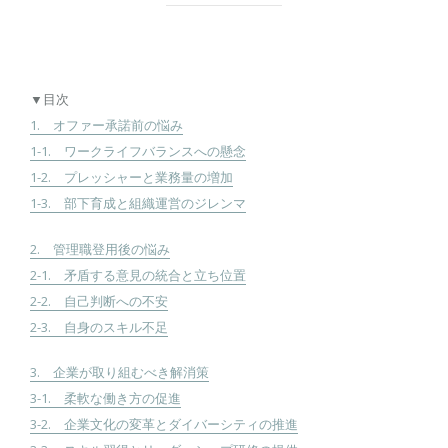
▼目次
1. オファー承諾前の悩み
1-1. ワークライフバランスへの懸念
1-2. プレッシャーと業務量の増加
1-3. 部下育成と組織運営のジレンマ
2. 管理職登用後の悩み
2-1. 矛盾する意見の統合と立ち位置
2-2. 自己判断への不安
2-3. 自身のスキル不足
3. 企業が取り組むべき解消策
3-1. 柔軟な働き方の促進
3-2. 企業文化の変革とダイバーシティの推進