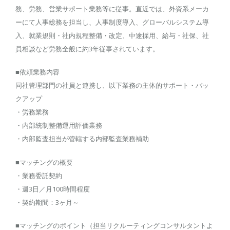
務、労務、営業サポート業務等に従事。直近では、外資系メーカ
ーにて人事総務を担当し、人事制度導入、グローバルシステム導
入、就業規則・社内規程整備・改定、中途採用、給与・社保、社
員相談など労務全般に約3年従事されています。
■依頼業務内容
同社管理部門の社員と連携し、以下業務の主体的サポート・バッ
クアップ
・労務業務
・内部統制整備運用評価業務
・内部監査担当が管轄する内部監査業務補助
■マッチングの概要
・業務委託契約
・週3日／月100時間程度
・契約期間：3ヶ月～
■マッチングのポイント（担当リクルーティングコンサルタントよ