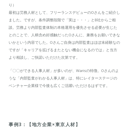
り）
最初は労務人材として、フリーランスデビューのOさんをご紹介し
ました。ですが、条件調整段階で「実は・・・」とB社からご相
談。労務より内部監査体制の本格運用を優先させる必要が生じた
とのことで、人柄含め好感触だったOさんに、兼務をお願いできな
いかという内容でした。Oさんご自身は内部監査はほぼ未経験なの
ですが「キャリアを拡げるまたとない機会になるのでは」と当方
より相談し、ご快諾いただけた次第です。
「〇〇ができる人事人材」が多いのが、Warisの特徴。Oさんのよ
うな「内部監査がわかる人事人材」は、特にレイターステージの
ベンチャー企業様で今後も広くご活躍いただけるはずです。
事例3：【地方企業×東京人材】