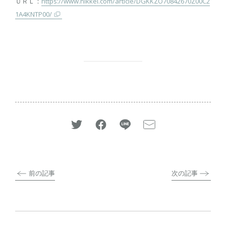
ＵＲＬ：
https://www.nikkei.com/article/DGKKZO70842670Z00C2
1A4KNTP00/
前の記事
次の記事