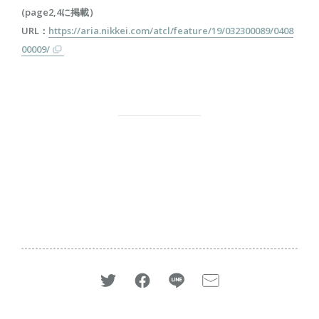
(page2,4に掲載）
URL：
https://aria.nikkei.com/atcl/feature/19/032300089/0408
00009/