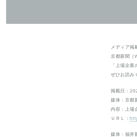
メディア掲
京都新聞（W
「上場企業
ぜひお読み
掲載日：20
媒体：京都
内容：上場
ＵＲＬ：
htt
媒体：福井新