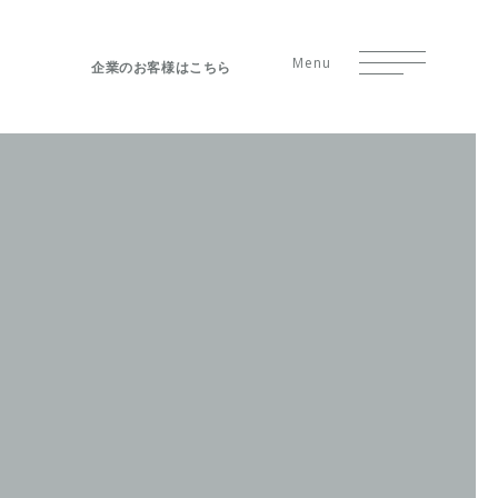
Menu
企業のお客様はこちら