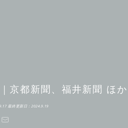
掲載｜京都新聞、福井新聞 ほか
9.17
最終更新日：
2024.9.19