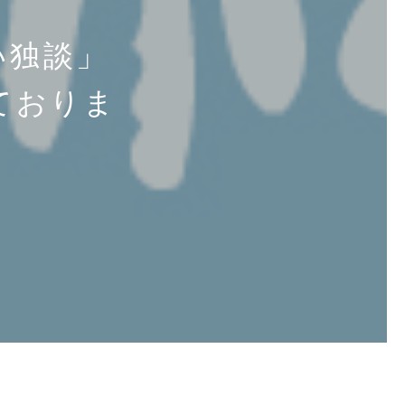
い独談」
ておりま