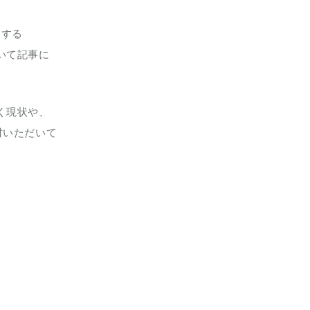
加する
いて記事に
く現状や、
材いただいて