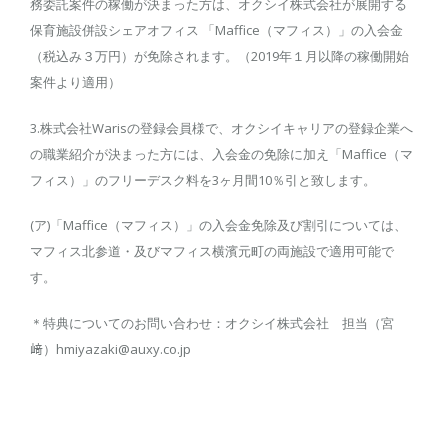
務委託案件の稼働が決まった方は、オクシイ株式会社が展開する
保育施設併設シェアオフィス 「Maffice（マフィス）」の入会金
（税込み３万円）が免除されます。（2019年１月以降の稼働開始
案件より適用）
3.株式会社Warisの登録会員様で、オクシイキャリアの登録企業へ
の職業紹介が決まった方には、入会金の免除に加え「Maffice（マ
フィス）」のフリーデスク料を3ヶ月間10％引と致します。
(ア)「Maffice（マフィス）」の入会金免除及び割引については、
マフィス北参道・及びマフィス横濱元町の両施設で適用可能で
す。
＊特典についてのお問い合わせ：オクシイ株式会社 担当（宮
﨑）hmiyazaki@auxy.co.jp