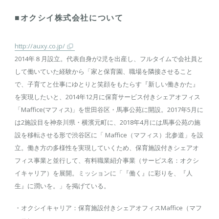
■オクシイ株式会社について
http://auxy.co.jp/
2014年８月設立。代表自身が2児を出産し、フルタイムで会社員と
して働いていた経験から「家と保育園、職場を隣接させること
で、子育てと仕事にゆとりと笑顔をもたらす『新しい働きかた』
を実現したいと、2014年12月に保育サービス付きシェアオフィス
「Maffice(マフィス)」を世田谷区・馬事公苑に開設。2017年5月に
は2施設目を神奈川県・横濱元町に、2018年4月には馬事公苑の施
設を移転させる形で渋谷区に「 Maffice（マフィス）北参道」を設
立。働き方の多様性を実現していくため、保育施設付きシェアオ
フィス事業と並行して、有料職業紹介事業（サービス名：オクシ
イキャリア）を展開。ミッションに「『働く』に彩りを、『人
生』に潤いを。」を掲げている。
・オクシイキャリア：保育施設付きシェアオフィスMaffice（マフ