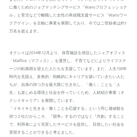
に働くためのジョブマッチングサービス「Warisプロフェッショナ
ル」と育児などで離職した女性の再就職支援サービス「Warisワー
クアゲイン」を主軸に事業を展開しており、今ではご登録者は約1
万名を超えます。
オクシイは2014年12月より、保育施設を併設したシェアオフィス
「Maffice（マフィス）」を運営し、子育てなどによりライフステ
ージの転換期を迎えた人たちを支援しています。また、人生100年
時代を見据え、多角的・戦略的にキャリアを築いていきたい人た
ちが、自身の持つ力を最大限に引き出し、「働く」ことも「人
生」も楽しめる環境と社会を作っていくため、人材紹介事業（オ
クシイキャリア）を展開しています。
「イキイキと生きる・働くことを応援する」という同じ価値観を
持つ２社だからこそ、『競争』するのではなく『共創』すること
で、利用者により充実したサービスを提供し、目指したい社会を
実現することができると考えました。