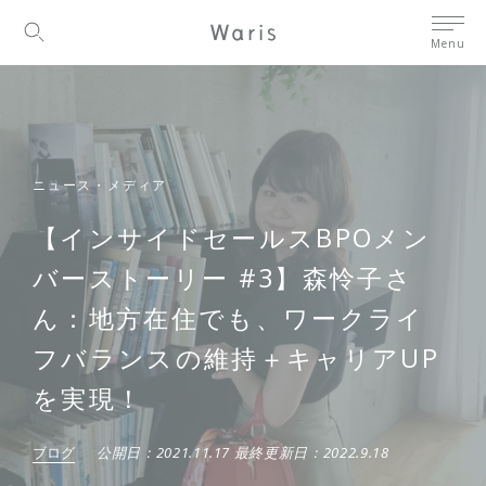
Menu
ニュース・メディア
【インサイドセールスBPOメン
バーストーリー #3】森怜子さ
ん：地方在住でも、ワークライ
フバランスの維持＋キャリアUP
を実現！
ブログ
公開日：
2021.11.17
最終更新日：
2022.9.18