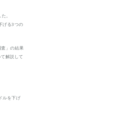
した。
下げる3つの
調査」の結果
いて解説して
ドルを下げ