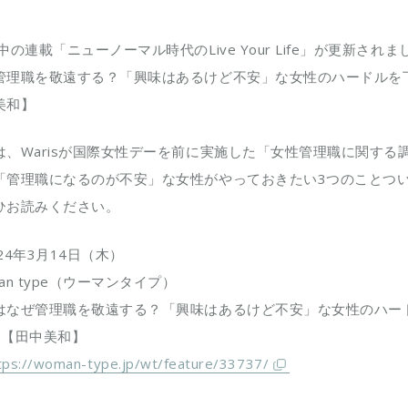
中の連載「ニューノーマル時代のLive Your Life」が更新されま
管理職を敬遠する？「興味はあるけど不安」な女性のハードルを
美和】
は、Warisが国際女性デーを前に実施した「女性管理職に関する
「管理職になるのが不安」な女性がやっておきたい3つのことつ
ひお読みください。
24年3月14日（木）
an type（ウーマンタイプ）
はなぜ管理職を敬遠する？「興味はあるけど不安」な女性のハー
動【田中美和】
tps://woman-type.jp/wt/feature/33737/