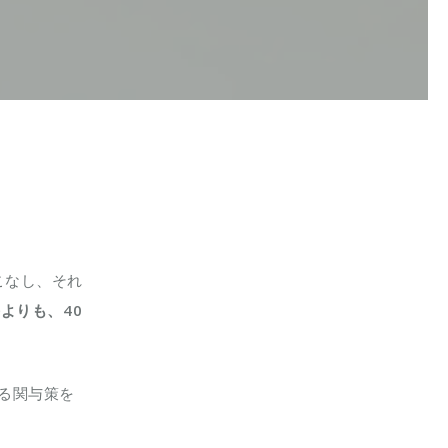
をこなし、それ
手よりも、40
る関与策を