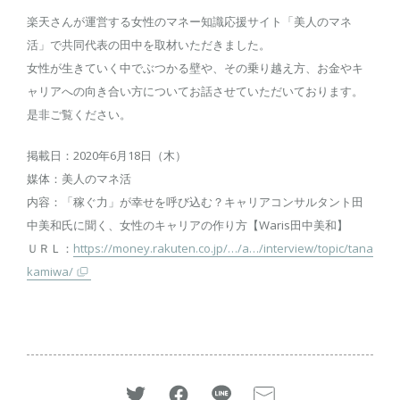
楽天さんが運営する女性のマネー知識応援サイト「美人のマネ
活」で共同代表の田中を取材いただきました。
女性が生きていく中でぶつかる壁や、その乗り越え方、お金やキ
ャリアへの向き合い方についてお話させていただいております。
是非ご覧ください。
掲載日：2020年6月18日（木）
媒体：美人のマネ活
内容：「稼ぐ力」が幸せを呼び込む？キャリアコンサルタント田
中美和氏に聞く、女性のキャリアの作り方【Waris田中美和】
ＵＲＬ：
https://money.rakuten.co.jp/…/a…/interview/topic/tana
kamiwa/