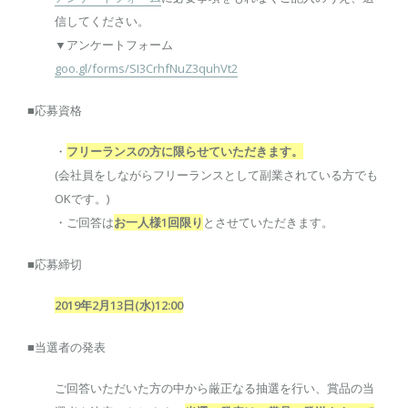
信してください。
▼アンケートフォーム
goo.gl/forms/SI3CrhfNuZ3quhVt2
■応募資格
・
フリーランスの方に限らせていただきます。
(会社員をしながらフリーランスとして副業されている方でも
OKです。)
・ご回答は
お一人様1回限り
とさせていただきます。
■応募締切
2019年2月13日(水)12:00
■当選者の発表
ご回答いただいた方の中から厳正なる抽選を行い、賞品の当