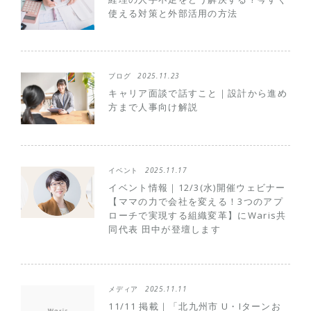
使える対策と外部活用の方法
ブログ
2025.11.23
キャリア面談で話すこと｜設計から進め
方まで人事向け解説
イベント
2025.11.17
イベント情報｜12/3(水)開催ウェビナー
【ママの力で会社を変える！3つのアプ
ローチで実現する組織変革】にWaris共
同代表 田中が登壇します
メディア
2025.11.11
11/11 掲載｜「北九州市 U・Iターンお